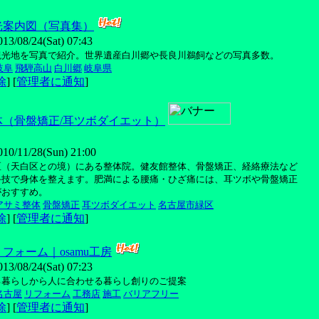
光案内図（写真集）
08/24(Sat) 07:43
観光地を写真で紹介。世界遺産白川郷や長良川鵜飼などの写真多数。
岐阜
飛騨高山
白川郷
岐阜県
除
] [
管理者に通知
]
体（骨盤矯正/耳ツボダイエット）
11/28(Sun) 21:00
区（天白区との境）にある整体院。健友館整体、骨盤矯正、経絡療法など
手技で身体を整えます。肥満による腰痛・ひざ痛には、耳ツボや骨盤矯正
がおすすめ。
アサミ整体
骨盤矯正
耳ツボダイエット
名古屋市緑区
除
] [
管理者に通知
]
フォーム｜osamu工房
08/24(Sat) 07:23
る暮らしから人に合わせる暮らし創りのご提案
名古屋
リフォーム
工務店
施工
バリアフリー
除
] [
管理者に通知
]