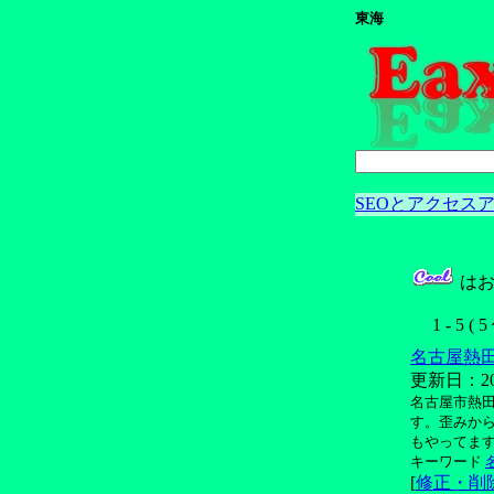
東海
SEOとアクセスア
はお
1 - 5 ( 
名古屋熱
更新日：2011/
名古屋市熱
す。歪みか
もやってま
キーワード
[
修正・削