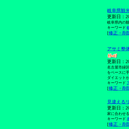
岐阜県観
更新日：2013/
岐阜県内の
キーワード
[
修正・削
アサミ整
更新日：2010/
名古屋市緑
をベースに
ダイエット
キーワード
[
修正・削
見違えるリ
更新日：2013/
家に合わせ
キーワード
[
修正・削