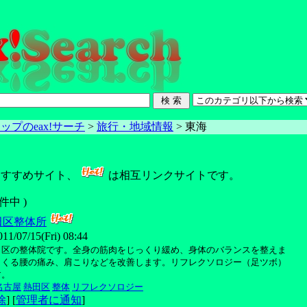
ップのeax!サーチ
>
旅行・地域情報
> 東海
すすめサイト、
は相互リンクサイトです。
5 件中 )
田区整体所
07/15(Fri) 08:44
田区の整体院です。全身の筋肉をじっくり緩め、身体のバランスを整えま
らくる腰の痛み、肩こりなどを改善します。リフレクソロジー（足ツボ）
す。
名古屋
熱田区
整体
リフレクソロジー
除
] [
管理者に通知
]