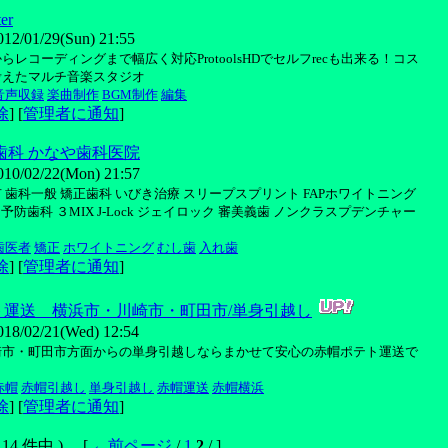
ter
01/29(Sun) 21:55
らレコーディングまで幅広く対応ProtoolsHDでセルフrecも出来る！コス
考えたマルチ音楽スタジオ
音声収録
楽曲制作
BGM制作
編集
除
] [
管理者に通知
]
歯科 かなや歯科医院
/02/22(Mon) 21:57
 歯科一般 矯正歯科 いびき治療 スリープスプリント FAPホワイトニング
予防歯科 ３MIX J-Lock ジェイロック 審美義歯 ノンクラスプデンチャー
歯医者
矯正
ホワイトニング
むし歯
入れ歯
除
] [
管理者に通知
]
ト運送 横浜市・川崎市・町田市/単身引越し
/02/21(Wed) 12:54
崎市・町田市方面からの単身引越しならまかせて安心の赤帽ポテト運送で
赤帽
赤帽引越し
単身引越し
赤帽運送
赤帽横浜
除
] [
管理者に通知
]
( 14 件中 ) [
←前ページ
/
1
2
/ ]