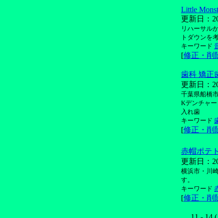
Little Mons
更新日：2012/
リハーサルか
トダウンを
キーワード
[
修正・削
歯科 矯正
更新日：2010
千葉県船橋市
Kデンチャー 
入れ歯
キーワード
[
修正・削
赤帽ポテ
更新日：2018
横浜市・川
す。
キーワード
[
修正・削
11 - 14 