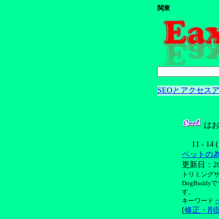
関東
SEOとアクセスア
はお
11 - 14 
ペットの為
更新日：2012/
トリミングサ
DogBud
す。
キーワード
[
修正・削