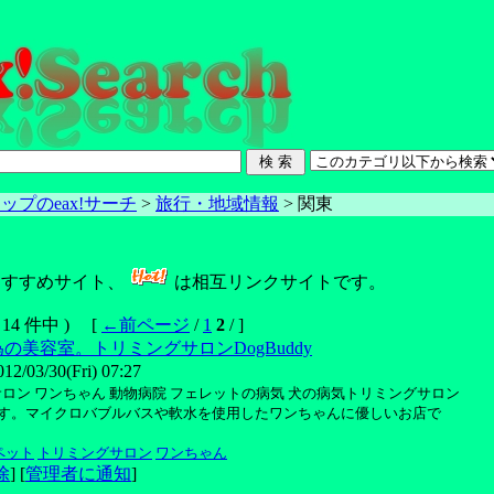
ップのeax!サーチ
>
旅行・地域情報
> 関東
すすめサイト、
は相互リンクサイトです。
( 14 件中 ) [
←前ページ
/
1
2
/ ]
の美容室。トリミングサロンDogBuddy
03/30(Fri) 07:27
ロン ワンちゃん 動物病院 フェレットの病気 犬の病気トリミングサロン
dyです。マイクロバブルバスや軟水を使用したワンちゃんに優しいお店で
ペット
トリミングサロン
ワンちゃん
除
] [
管理者に通知
]